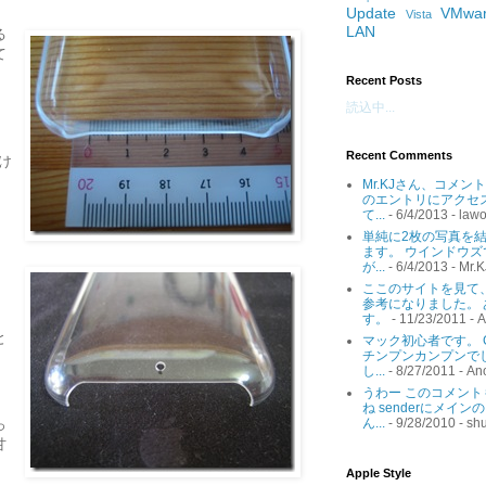
Update
VMwa
Vista
LAN
る
て
Recent Posts
読込中...
Recent Comments
け
Mr.KJさん、コメ
のエントリにアクセ
て...
- 6/4/2013
- lawo
単純に2枚の写真を
ます。 ウインドウズ
が...
- 6/4/2013
- Mr.K
ここのサイトを見て、
参考になりました。
す。
- 11/23/2011
- 
と
マック初心者です。 
チンプンカンプンで
。
し...
- 8/27/2011
- An
うわー このコメン
ね senderにメイ
ん...
- 9/28/2010
- sh
っ
甘
Apple Style