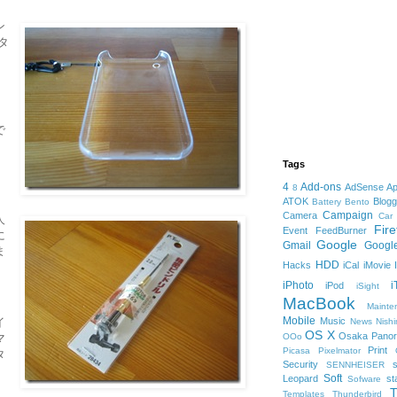
ン
タ
で
Tags
4
Add-ons
AdSense
Ap
8
ATOK
Blogg
Battery
Bento
Campaign
Camera
Car
人
Fire
Event
FeedBurner
に
Google
Gmail
Googl
ま
HDD
Hacks
iCal
iMovie
iPhoto
i
iPod
iSight
MacBook
Mainte
Mobile
イ
Music
News
Nish
OS X
Osaka
Panor
マ
OOo
Print
Picasa
Pixelmator
タ
Security
s
SENNHEISER
Soft
Leopard
st
Sofware
T
Templates
Thunderbird