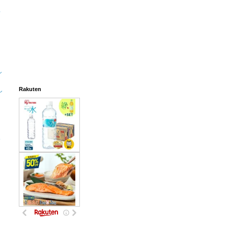
し
し
Rakuten