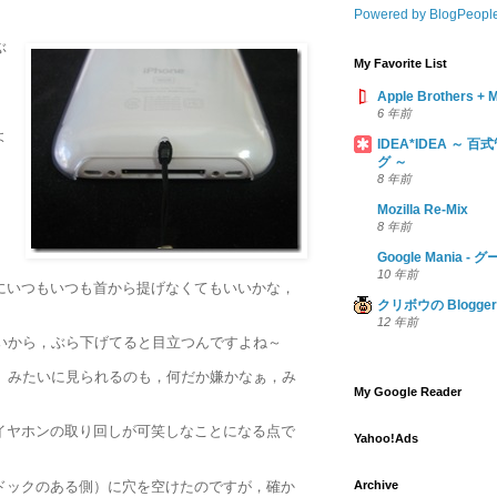
Powered by BlogPeopl
ぶ
My Favorite List
Apple Brothers +
6 年前
よ
IDEA*IDEA ～
グ ～
8 年前
Mozilla Re-Mix
8 年前
Google Mania
10 年前
にいつもいつも首から提げなくてもいいかな，
クリボウの Blogger 
12 年前
大きいから，ぶら下げてると目立つんですよね～
すよ」みたいに見られるのも，何だか嫌かなぁ，み
My Google Reader
イヤホンの取り回しが可笑しなことになる点で
Yahoo!Ads
ドックのある側）に穴を空けたのですが，確か
Archive