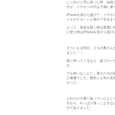
にこれだと手に持った時，自然
すが，イヤホンの穴は下側に来
iPhoneを首から提げて，イ
ードがビヨ～ンと伸びて耳元ま
よって，音楽を聴く時は普通にiP
に使う時はiPhoneを首から
そういえば先日，うちの奥さんが
ました！！
家に帰ってくるなり，超ブルー
が…
でも幸いなことに，落ちたのは
ど無傷でした。動作にも何の支
かった。
どれだけ大事に扱っていたとして
すから，やっぱり落っことさな
のでありました。