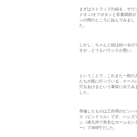
まずはストラップの紐を，サウ
ドオン/オフボタンと音量調節ボ
ンの間のところに結んでみまし
た。
しかし，ちゃんと紐は結べるの
すが，どうもバランスが悪い。
ということで，これまた一部の
たちが既に行っている，ケース
穴をあけるという暴挙に出てみ
した。
準備したものは工作用のピンバ
ス（ピンドリル）です。ハンズ
ン（南九州で有名なホームセン
ー）で369円でした。