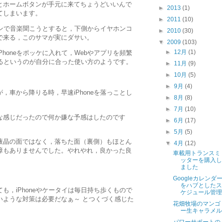
とホームボタンが手元に来てちょうどいいんで
►
2013
(1)
てしまいます。
►
2011
(10)
ヤホンで音楽聞こうとすると，下側からイヤホンコ
►
2010
(30)
で来る，このサマが実にダサい。
▼
2009
(103)
►
12月
(1)
honeをポッケに入れて，Webやアプリを頻繁
提げるというのが自分に合った使い方のようです。
►
11月
(9)
►
10月
(5)
►
9月
(4)
，車から降りる時，早速iPhoneを落っことし
►
8月
(8)
►
7月
(10)
な感じだったので何か嫌な予感はしたのです
►
6月
(17)
►
5月
(5)
液晶の面ではなく，落ちた面（裏側）もほとん
▼
4月
(12)
障もありませんでした。やれやれ，良かった良
車載用トランスミ
ッターを購入し
ました
Googleカレンダ
をハブとしたス
も，iPhoneやケータイは毎日持ち歩くもので
ケジュール管理
いような対策は必要だなぁ～ とつくづく感じた
花畑牧場のマンゴ
ー生キャラメル