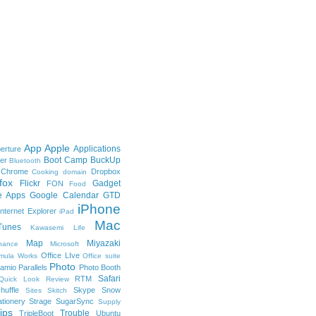
App
Apple
Applications
erture
Boot Camp
BuckUp
er
Bluetooth
Chrome
Dropbox
Cooking
domain
fox
Flickr
Gadget
FON
Food
e Apps
Google Calendar
GTD
iPhone
Internet Explorer
iPad
Mac
Tunes
Kawasemi
Life
Map
Miyazaki
nance
Microsoft
Office LIve
imula Works
Office suite
Photo
amio
Parallels
Photo Booth
Safari
RTM
Quick Look
Review
huffle
Skype
Snow
Sites
Skitch
ationery
Strage
SugarSync
Supply
ips
Trouble
TripleBoot
Ubuntu