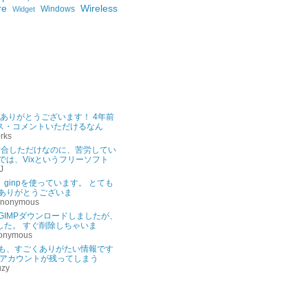
re
Wireless
Windows
Widget
ントありがとうございます！ 4年前
ス・コメントいただけるなん
rks
結合しただけなのに、苦労してい
では、Vixというフリーソフト
J
ginpを使っています。 とても
 ありがとうございま
Anonymous
GIMPダウンロードしましたが、
した。 すぐ削除しちゃいま
onymous
トも、すごくありがたい情報です
ンのアカウントが残ってしまう
uzy