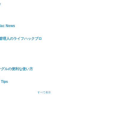
e
 Mac News
 百式管理人のライフハックブロ
 - グーグルの便利な使い方
Tips
すべて表示