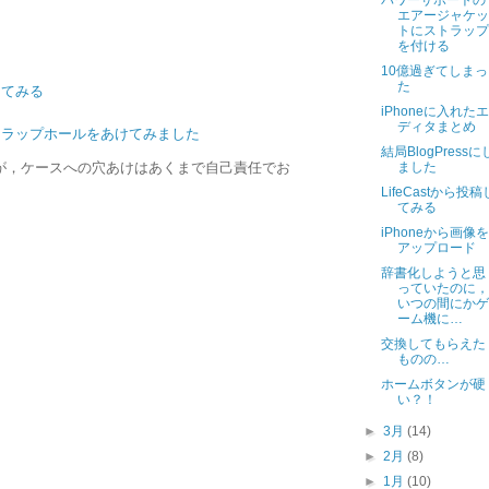
パワーサポートの
エアージャケッ
トにストラップ
を付ける
10億過ぎてしまっ
た
けてみる
iPhoneに入れたエ
ディタまとめ
ストラップホールをあけてみました
結局BlogPressに
が，ケースへの穴あけはあくまで自己責任でお
ました
LifeCastから投稿
てみる
iPhoneから画像を
アップロード
辞書化しようと思
っていたのに，
いつの間にかゲ
ーム機に…
交換してもらえた
ものの…
ホームボタンが硬
い？！
►
3月
(14)
►
2月
(8)
►
1月
(10)