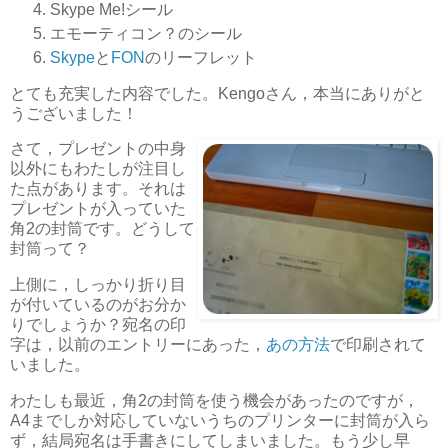
Skype Me!シール
エモーティコン？のシール
Skype
と
FON
のリーフレット
とても充実した内容でした。Kengoさん，本当にありがと
うございました！
さて，プレゼントの中身
以外にもわたしが注目し
た点があります。それは
プレゼントが入っていた
角2の封筒です。どうして
封筒って？
上側に，しっかり折り目
が付いているのがお分か
りでしょうか？宛名の印
字は，以前のエントリーにあった，
あの方法
で印刷されて
いました。
わたしも最近，角2の封筒を使う機会があったのですが，
A4までしか対応していないうちのプリンターに封筒が入ら
ず，結局宛名は手書きにしてしまいました。もう少し早