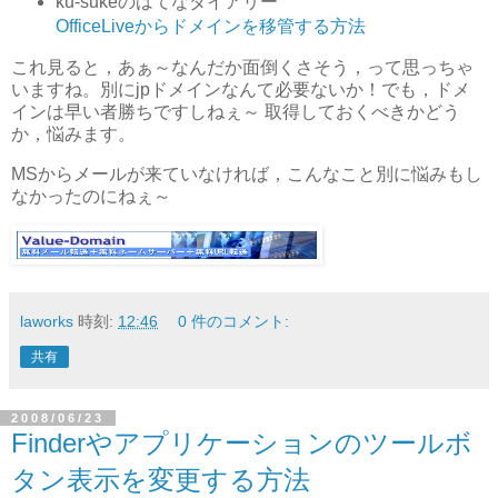
ku-sukeのはてなダイアリー
OfficeLiveからドメインを移管する方法
これ見ると，あぁ～なんだか面倒くさそう，って思っちゃ
いますね。別にjpドメインなんて必要ないか！でも，ドメ
インは早い者勝ちですしねぇ～ 取得しておくべきかどう
か，悩みます。
MSからメールが来ていなければ，こんなこと別に悩みもし
なかったのにねぇ～
laworks
時刻:
12:46
0 件のコメント:
共有
2008/06/23
Finderやアプリケーションのツールボ
タン表示を変更する方法