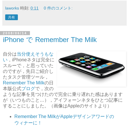
laworks
時刻:
0:11
0 件のコメント:
共有
2008/06/14
iPhone で Remember The Milk
自分は
当分使えそうもな
い
，iPhoneネタは完全に
スルーで，と思っていた
のですが，先日ご紹介し
たタスク管理ツール，
Remember The Milk
の日
本版公式
ブログ
で，次の
ような記事を見つけたので完全に乗り遅れた感はあります
が（いつものこと…），アイフォーンネタをひとつ記事に
することにしました。（画像はAppleのサイトより）
Remember The MilkがAppleデザインアワードの
ウィナーに！