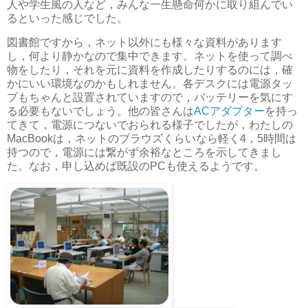
人や学生風の人など，みんな一生懸命何かに取り組んでい
るといった感じでした。
図書館ですから，ネット以外にも様々な資料があります
し，何より静かなので集中できます。ネットを使って調べ
物をしたり，それを元に資料を作成したりするのには，確
かにいい環境なのかもしれません。各デスクには電源タッ
プもちゃんと設置されていますので，バッテリーを気にす
る必要もないでしょう。他の皆さんは
ACアダプター
を持っ
てきて，電源につないでおられる様子でしたが，わたしの
MacBookは，ネットのブラウズくらいなら軽く4，5時間は
持つので，電源には繋がず余裕なところを示してきまし
た。なお，申し込めば既設のPCも使えるようです。