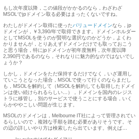
もし次年度以降，この値段がかかるのなら，わざわざ
MSOLでjpドメイン取る必要はまったくないですね。
わたしがドメイン取得に使った
バリュードメイン
なら，jp
ドメインが，￥3,390/年で取得できます。ドメインホルダー
としてMSOLを使うのが賢明な選択なのかどうか，よくわ
かりませんが，とりあえずドメインだけでも取っておこう
と思う場合，特にjpドメインが初年度無料，次年度以降
2,390円であるのなら，それなりに魅力的なのではないでし
ょうか？
しかし，ドメインをただ保持するだけでなく，いざ運用し
ていこうとなった場合，MSOLで使って行くのならまだし
も，MSOLを解約して（MSOLを解約しても取得したドメイ
ンは使い続けられるらしい…），ドメインを国内のレジス
トラに移管し，別のサービスで使うことにする場合，いく
らかややこしい問題が生じます。
MSOLのドメインは，Melbourne IT社によって管理されてい
るらしいので，複雑な手順を踏む必要がありそうです。そ
の辺の詳しいやり方は検索したら出ています。例えば…