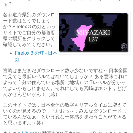
ぁ？
各都道府県別のダウンロ
ード数はどうでしょう
か？Firefox 3 の灯という
サイトでご自分の都道府
県の場所をクリックして
確認してみてください。
Firefox 3 の灯 - 日本
灯
宮崎はまだまだダウンロード数が少ないですね～ 日本全国
で見ても最低レベルではないでしょうか？ ある意味これに
よって自分の住んでいる場所（地域）のITレベルが分かっ
てよいかもしれません。それにしても宮崎はホント，どげ
んかせんといかん！（恥）
このサイトでは，日本全体の数字もリアルタイムに増えて
いくのが見えるので，「おおっ～，みんなダウンロードし
ているんだなぁ」という変な一体感を味わうことができる
と思いますよ（笑）