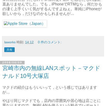
直ありませんでした。でも，iPhoneでRTMなら，何だかも
の凄く上手くいく気がするんですよねぇ。単純にiPhoneが
欲しいから，だけなのかもしれませんが…
laworks
時刻:
14:12
0 件のコメント:
共有
2008/06/09
宮崎市内の無線LANスポット－マクド
ナルド10号大塚店
マクドの紹介はもういいって，という感じではあります
が…
やはり同じマクドでも，店内の雰囲気や居心地は店ごとに
異なりますので，無線LANを使うという観点でレポートし