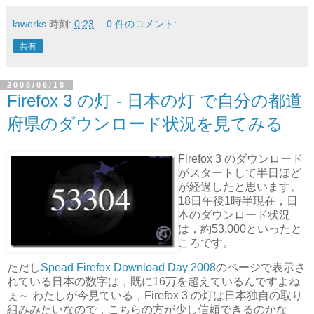
laworks
時刻:
0:23
0 件のコメント:
共有
2008/06/18
Firefox 3 の灯 ‐ 日本の灯 で自分の都道
府県のダウンロード状況を見てみる
Firefox 3 のダウンロード
がスタートして半日ほど
が経過したと思います。
18日午後1時半現在，日
本のダウンロード状況
は，約53,000といったと
ころです。
ただし
Spead Firefox Download Day 2008
のページで表示さ
れている日本の数字は，既に16万を超えているんですよね
ぇ～ わたしが今見ている，Firefox 3 の灯は日本独自の取り
組みみたいなので，こちらの方が少し信頼できるのかな