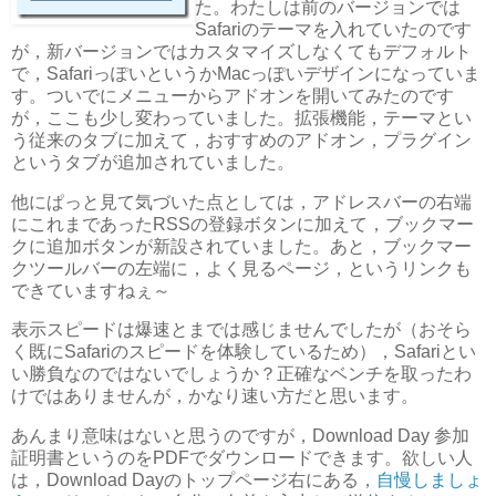
た。わたしは前のバージョンでは
Safariのテーマを入れていたのです
が，新バージョンではカスタマイズしなくてもデフォルト
で，SafariっぽいというかMacっぽいデザインになっていま
す。ついでにメニューからアドオンを開いてみたのです
が，ここも少し変わっていました。拡張機能，テーマとい
う従来のタブに加えて，おすすめのアドオン，プラグイン
というタブが追加されていました。
他にぱっと見て気づいた点としては，アドレスバーの右端
にこれまであったRSSの登録ボタンに加えて，ブックマー
クに追加ボタンが新設されていました。あと，ブックマー
クツールバーの左端に，よく見るページ，というリンクも
できていますねぇ～
表示スピードは爆速とまでは感じませんでしたが（おそら
く既にSafariのスピードを体験しているため），Safariとい
い勝負なのではないでしょうか？正確なベンチを取ったわ
けではありませんが，かなり速い方だと思います。
あんまり意味はないと思うのですが，Download Day 参加
証明書というのをPDFでダウンロードできます。欲しい人
は，Download Dayのトップページ右にある，
自慢しましょ