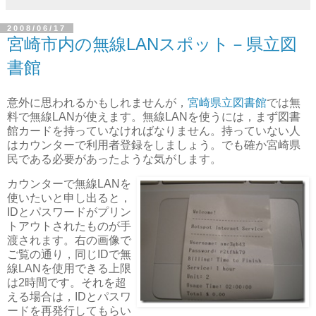
2008/06/17
宮崎市内の無線LANスポット－県立図
書館
意外に思われるかもしれませんが，
宮崎県立図書館
では無
料で無線LANが使えます。無線LANを使うには，まず図書
館カードを持っていなければなりません。持っていない人
はカウンターで利用者登録をしましょう。でも確か宮崎県
民である必要があったような気がします。
カウンターで無線LANを
使いたいと申し出ると，
IDとパスワードがプリン
トアウトされたものが手
渡されます。右の画像で
ご覧の通り，同じIDで無
線LANを使用できる上限
は2時間です。それを超
える場合は，IDとパスワ
ードを再発行してもらい