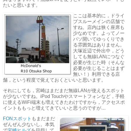
たいと思います。
ここは基本的に，ドライ
ブスルーメインの店舗で
すね。店内は狭く座席も
少なめです。よってノー
パソ開いてゆっくりでき
る雰囲気はありません。
大塚近辺で外出中，どう
しても無線LANにつなぐ
必要が生じた時（そんな
必要が生じることはまず
無い！）利用できる店
舗，という程度で覚えておくといいと思います。
それにしても，宮崎はまだまだ無線LANが使えるスポット
が少ないですね。iPod Touchやスマートフォンなど，手軽
に使えるWiFi端末も増えてきたわけですから，アクセスポ
イントももっと増えてきていいと思うのですが…
FONスポット
もまだまだ
ぜんぜん少ないし。本気
で
宮崎ヒルズ
を目指して