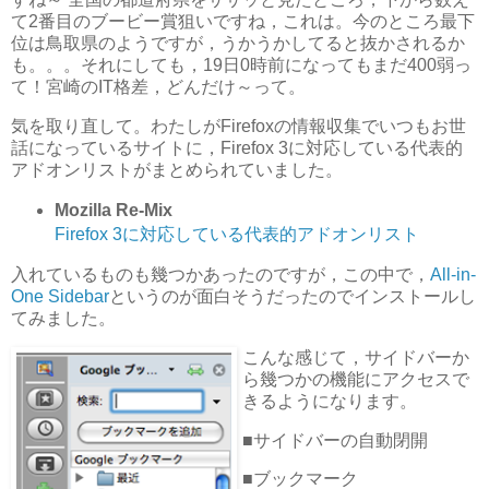
て2番目のブービー賞狙いですね，これは。今のところ最下
位は鳥取県のようですが，うかうかしてると抜かされるか
も。。。それにしても，19日0時前になってもまだ400弱っ
て！宮崎のIT格差，どんだけ～って。
気を取り直して。わたしがFirefoxの情報収集でいつもお世
話になっているサイトに，Firefox 3に対応している代表的
アドオンリストがまとめられていました。
Mozilla Re-Mix
Firefox 3に対応している代表的アドオンリスト
入れているものも幾つかあったのですが，この中で，
All-in-
One Sidebar
というのが面白そうだったのでインストールし
てみました。
こんな感じて，サイドバーか
ら幾つかの機能にアクセスで
きるようになります。
■サイドバーの自動閉開
■ブックマーク