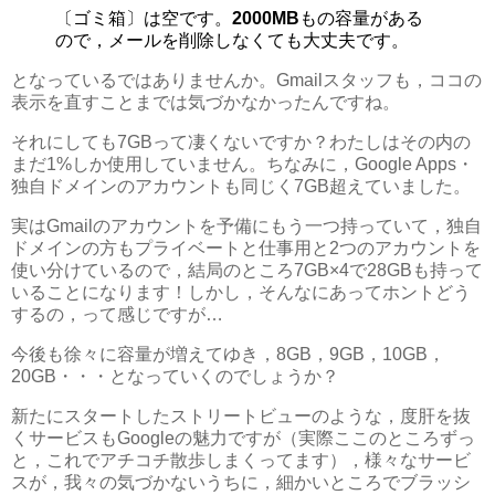
〔ゴミ箱〕は空です。
2000MB
もの容量がある
ので，メールを削除しなくても大丈夫です。
となっているではありませんか。Gmailスタッフも，ココの
表示を直すことまでは気づかなかったんですね。
それにしても7GBって凄くないですか？わたしはその内の
まだ1%しか使用していません。ちなみに，Google Apps・
独自ドメインのアカウントも同じく7GB超えていました。
実はGmailのアカウントを予備にもう一つ持っていて，独自
ドメインの方もプライベートと仕事用と2つのアカウントを
使い分けているので，結局のところ7GB×4で28GBも持って
いることになります！しかし，そんなにあってホントどう
するの，って感じですが…
今後も徐々に容量が増えてゆき，8GB，9GB，10GB，
20GB・・・となっていくのでしょうか？
新たにスタートしたストリートビューのような，度肝を抜
くサービスもGoogleの魅力ですが（実際ここのところずっ
と，これでアチコチ散歩しまくってます），様々なサービ
スが，我々の気づかないうちに，細かいところでブラッシ