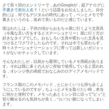
さて前々回のエントリーで，あのGoogleが，超アナログに
手書きで差出人名？！
という話題をお伝えしました。自分
的には，何でもデジタルの時代にあって，ペンとメモで手
書きというのも，改めて良いものだと感じています。
実はわたしは，子供の頃からおもちゃ屋に行くより文房具
（今風な言い方をするとステーショナリー）屋に行く方が
好きなタイプでした。おもしろい文具や変わった文具を見
つけるとワクワクしたものです。それは今でも変わらず，
時々ステーショナリーショップに寄っては新しいガジェッ
トがないかチェックしています。
そんなわたしが，以前から愛用しているメモ用紙がありま
す。それは既に多くの人がご存知で使用していると思われ
る，オレンジ色の表紙でおなじみのロディアメモパッドで
す。
フランス製のこのメモパッド，とにかくいつも持ち歩くよ
うにしているのですが，ちょっとメモを取りたい時，本当
に何かと便利です。メモったあとミシン目に沿って”ピッ”と
切り離せるのも気持ちが良く，ついつい癖になってしまい
ます。