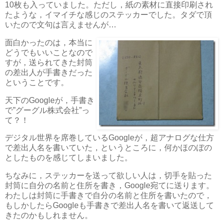
10枚も入っていました。ただし，紙の素材に直接印刷され
たような，イマイチな感じのステッカーでした。タダで頂
いたので文句は言えませんが…
面白かったのは，本当に
どうでもいいことなので
すが，送られてきた封筒
の差出人が手書きだった
ということです。
天下のGoogleが，手書き
で”グーグル株式会社”っ
て？！
デジタル世界を席巻しているGoogleが，超アナログな仕方
で差出人名を書いていた，というところに，何かほのぼの
としたものを感じてしまいました。
ちなみに，ステッカーを送って欲しい人は，切手を貼った
封筒に自分の名前と住所を書き，Google宛てに送ります。
わたしは封筒に手書きで自分の名前と住所を書いたので，
もしかしたらGoogleも手書きで差出人名を書いて返送して
きたのかもしれません。