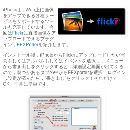
iPhotoは，Web上に画像
をアップできる各種サー
ビスをサポートするツー
ルも充実しています。今
回は
Flickr
に直接画像をア
ップロードできるプラグ
イン，
FFXPorter
を紹介します。
インストール後，iPhotoからFlickrにアップロードしたい写
真もしくはアルバムもしくはイベントを選択し，メニュー
から書き出しをクリックすると，詳細設定画面が出てくる
ので，幾つかあるタブの中からFFXporterを選択，ログイン
し設定が済んだら，”書き出し”をクリック！それだけで
OK，非常に簡単です。