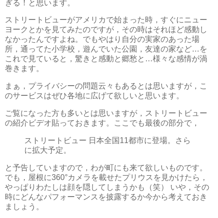
ぎる！と思います。
ストリートビューがアメリカで始まった時，すぐにニュー
ヨークとかを見てみたのですが，その時はそれほど感動し
なかったんですよね。でもやはり自分の実家のあった場
所，通ってた小学校，遊んでいた公園，友達の家など…を
これで見ていると，驚きと感動と郷愁と…様々な感情が渦
巻きます。
まぁ，プライバシーの問題云々もあるとは思いますが，こ
のサービスはぜひ各地に広げて欲しいと思います。
ご覧になった方も多いとは思いますが，ストリートビュー
の紹介ビデオ貼っておきます。ここでも最後の部分で，
ストリートビュー 日本全国11都市に登場。さら
に拡大予定。
と予告していますので，わが町にも来て欲しいものです。
でも，屋根に360°カメラを載せたプリウスを見かけたら，
やっぱりわたしは顔を隠してしまうかも（笑） いや，その
時にどんなパフォーマンスを披露するか今から考えておき
ましょう。