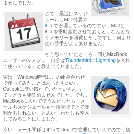
ませんでした。
さて，最近はスケジ
ュールもMac付属の
iCal
で管理しているのですが，Mailと
iCalを常時起動させておくと，なんとな
くメモリーを消費しそうですし，何より
使い勝手がよくありません。
そう思っていたところ，同じMacBook
ユーザーの友人が，「自分は
Thunderbird
に
Lightning
を入れ
て使っている」と教えてくれました。
実は，Windows時代にこの組み合わせ
で使ってみたことはあったものの，
Outlookに使い慣れていたせいもあっ
て，どうも馴染めませんでした。でも，
MacBookに入れて使うんだったら，メ
ールもスケジュールも一括管理できて便
利かもしれない，と思い，わたしも導入
してみることにしました。
幸い，メール関係はすべてGmailで管理していますので，幾