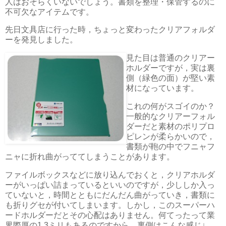
人はおそらくいないでしょう。書類を整理・保管するのに
不可欠なアイテムです。
先日文具店に行った時，ちょっと変わったクリアフォルダ
ーを発見しました。
見た目は普通のクリアー
ホルダーですが，実は裏
側（緑色の面）が堅い素
材になっています。
これの何がスゴイのか？
一般的なクリアーフォル
ダーだと素材のポリプロ
ピレンが柔らかいので，
書類が鞄の中でフニャフ
ニャに折れ曲がっててしまうことがあります。
ファイルボックスなどに放り込んでおくと，クリアホルダ
ーがいっぱい詰まっているといいのですが，少ししか入っ
ていないと，時間とともにだんだん曲がっていき，書類に
も折りグセが付いてしまいます。しかし，このスーパーハ
ードホルダーだとその心配はありません。何てったって業
界際厚の1.3ミリもあるのですから。裏側はこんな感じ↓