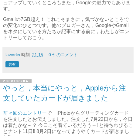
ュアップしていくところもまた，Googleの魅力でもありま
す。
Gmailの7GB超え！ これこそまさに，気づかないところで
の変化のひとつです。他のブロガーさん，GoogleやGmail
をネタにしている方たちが記事にする前に，わたしがエン
トリーしておこう。
laworks
時刻:
21:15
0 件のコメント:
共有
2008/08/04
やっと，本当にやっと，Appleから注
文していたカードが届きました
前々回のエントリー
で，iPhotoからグリーティングカード
を注文したとお伝えしました。注文した7月22日から，今日
は着たかな～？ 今日こそ着ているだろう～! と待ちわびるこ
とナント11日!! 8月2日になってようやくカードが届きまし