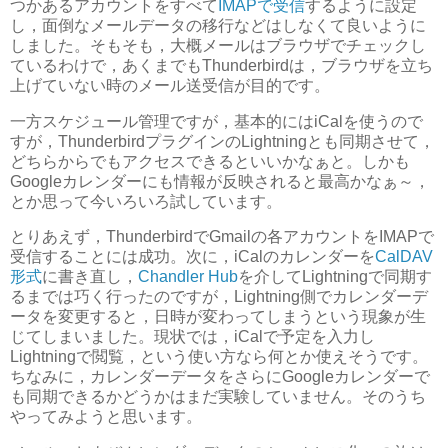
つかあるアカウントをすべて
IMAPで受信
するように設定
し，面倒なメールデータの移行などはしなくて良いように
しました。そもそも，大概メールはブラウザでチェックし
ているわけで，あくまでもThunderbirdは，ブラウザを立ち
上げていない時のメール送受信が目的です。
一方スケジュール管理ですが，基本的にはiCalを使うので
すが，ThunderbirdプラグインのLightningとも同期させて，
どちらからでもアクセスできるといいかなぁと。しかも
Googleカレンダーにも情報が反映されると最高かなぁ～，
とか思って今いろいろ試しています。
とりあえず，ThunderbirdでGmailの各アカウントをIMAPで
受信することには成功。次に，iCalのカレンダーを
CalDAV
形式
に書き直し，
Chandler Hub
を介してLightningで同期す
るまでは巧く行ったのですが，Lightning側でカレンダーデ
ータを変更すると，日時が変わってしまうという現象が生
じてしまいました。現状では，iCalで予定を入力し
Lightningで閲覧，という使い方なら何とか使えそうです。
ちなみに，カレンダーデータをさらにGoogleカレンダーで
も同期できるかどうかはまだ実験していません。そのうち
やってみようと思います。