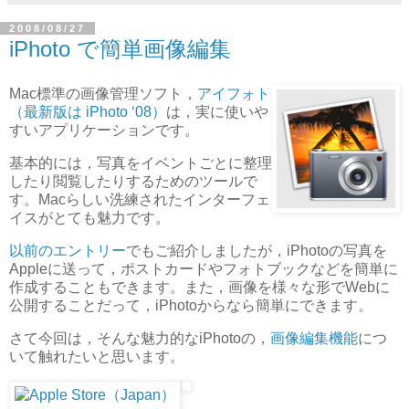
2008/08/27
iPhoto で簡単画像編集
Mac標準の画像管理ソフト，
アイフォト
（最新版は iPhoto ‘08）
は，実に使いや
すいアプリケーションです。
基本的には，写真をイベントごとに整理
したり閲覧したりするためのツールで
す。Macらしい洗練されたインターフェ
イスがとても魅力です。
以前のエントリー
でもご紹介しましたが，iPhotoの写真を
Appleに送って，ポストカードやフォトブックなどを簡単に
作成することもできます。また，画像を様々な形でWebに
公開することだって，iPhotoからなら簡単にできます。
さて今回は，そんな魅力的なiPhotoの，
画像編集機能
につ
いて触れたいと思います。