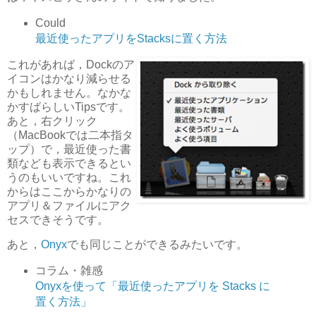
Could
最近使ったアプリをStacksに置く方法
これがあれば，Dockのア
イコンはかなり減らせる
かもしれません。なかな
かすばらしいTipsです。
あと，右クリック
（MacBookでは二本指タ
ップ）で，最近使った書
類なども表示できるとい
うのもいいですね。これ
からはここからかなりの
アプリ＆ファイルにアク
セスできそうです。
あと，
Onyx
でも同じことができるみたいです。
コラム・雑感
Onyxを使って「最近使ったアプリを Stacks に
置く方法」