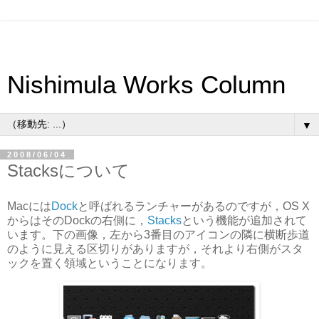
Nishimula Works Column
▼
2008/06/04
Stacksについて
Macには
Dock
と呼ばれるランチャーがあるのですが，OS X
からはそのDockの右側に，
Stacks
という機能が追加されて
います。下の画像，左から3番目のアイコンの隣に横断歩道
のように見える区切りがありますが，それより右側がスタ
ックを置く領域ということになります。