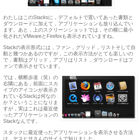
わたしはこのStacksに，デフォルトで置いてあった書類と
ダウンロードに加えて，アプリケーションも放り込んでい
ます。あと，上のスクリーンショットでは，その横に最小
化されたVMwareとFirefoxも表示されていますね。
Stackの表示形式には，ファン，グリッド，リストそして自
動と幾つかあるのですが，この表示方法がとても楽しいの
で，書類はグリッド，アプリはリスト，ダウンロードはフ
ァンで表示させています。
では，横断歩道（笑）の
右隣にある，前面にスカ
イプのアイコンが表示さ
れているStackは何なの
か？ということになりま
すが，実はこれは最近使
ったアプリケーションの
Stackなんです。
スタックに最近使ったアプリケーションを表示させる方法
は，ヤスヒサさんのサイトで知りました。