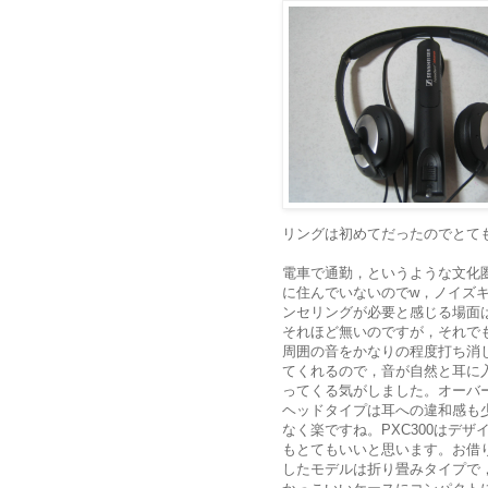
リングは初めてだったのでとて
電車で通勤，というような文化
に住んでいないのでw，ノイズ
ンセリングが必要と感じる場面
それほど無いのですが，それで
周囲の音をかなりの程度打ち消
てくれるので，音が自然と耳に
ってくる気がしました。オーバ
ヘッドタイプは耳への違和感も
なく楽ですね。PXC300はデザ
もとてもいいと思います。お借
したモデルは折り畳みタイプで