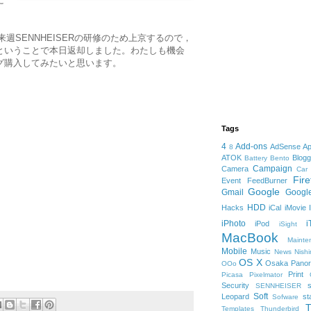
に
来週SENNHEISERの研修のため上京するので，
ということで本日返却しました。わたしも機会
グ購入してみたいと思います。
Tags
4
Add-ons
AdSense
Ap
8
ATOK
Blogg
Battery
Bento
Campaign
Camera
Car
Fire
Event
FeedBurner
Google
Gmail
Googl
HDD
Hacks
iCal
iMovie
iPhoto
i
iPod
iSight
MacBook
Mainte
Mobile
Music
News
Nish
OS X
Osaka
Panor
OOo
Print
Picasa
Pixelmator
Security
s
SENNHEISER
Soft
Leopard
st
Sofware
T
Templates
Thunderbird