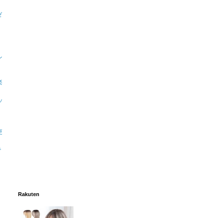
ゼ
ン
楽
ッ
更
で
Rakuten