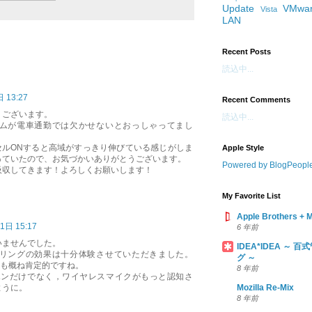
Update
VMwa
Vista
LAN
Recent Posts
読込中...
 13:27
Recent Comments
うございます。
読込中...
ムが電車通勤では欠かせないとおっしゃってまし
ンセルONすると高域がすっきり伸びている感じがしま
Apple Style
っていたので、お気づかいありがとうございます。
Powered by BlogPeopl
吸収してきます！よろしくお願いします！
My Favorite List
Apple Brothers +
1日 15:17
6 年前
いませんでした。
IDEA*IDEA ～
リングの効果は十分体験させていただきました。
グ ～
見ても概ね肯定的ですね。
8 年前
ッドホンだけでなく，ワイヤレスマイクがもっと認知さ
Mozilla Re-Mix
ように。
8 年前