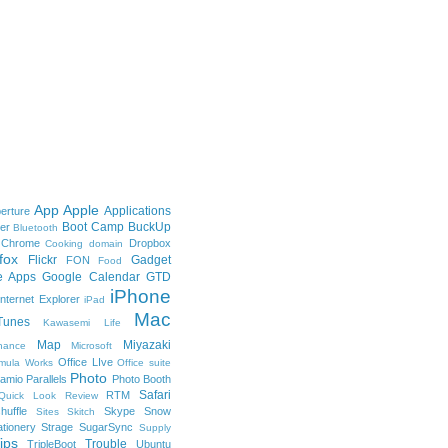
App
Apple
Applications
erture
Boot Camp
BuckUp
er
Bluetooth
Chrome
Dropbox
Cooking
domain
fox
Flickr
Gadget
FON
Food
e Apps
Google Calendar
GTD
iPhone
Internet Explorer
iPad
Mac
Tunes
Kawasemi
Life
Map
Miyazaki
nance
Microsoft
Office LIve
imula Works
Office suite
Photo
amio
Parallels
Photo Booth
Safari
RTM
Quick Look
Review
huffle
Skype
Snow
Sites
Skitch
ationery
Strage
SugarSync
Supply
ips
Trouble
TripleBoot
Ubuntu