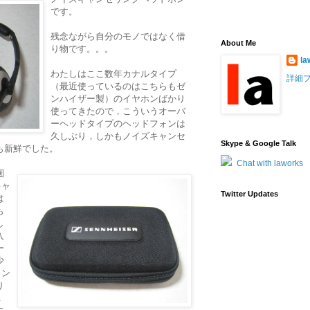
です。
残念ながら自分のモノではなく借
About Me
り物です。。。
la
わたしはここ数年カナルタイプ
詳細
（最近使っているのはこちらもゼ
ンハイザー製）のイヤホンばかり
使ってきたので，こういうオーバ
ーヘッドタイプのヘッドフォンは
久しぶり，しかもノイズキャンセ
Skype & Google Talk
も新鮮でした。
Chat with laworks
圏
キャ
Twitter Updates
は
も
し
入
ー
少
イン
り
，