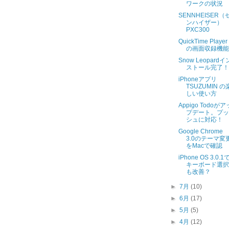
ワークの状況
SENNHEISER（
ンハイザー）
PXC300
QuickTime Player
の画面収録機能
Snow Leopardイ
ストール完了！
iPhoneアプリ
TSUZUMIN の
しい使い方
Appigo Todoがア
プデート。プッ
シュに対応！
Google Chrome
3.0のテーマ変
をMacで確認
iPhone OS 3.0.1
キーボード選択
も改善？
►
7月
(10)
►
6月
(17)
►
5月
(5)
►
4月
(12)