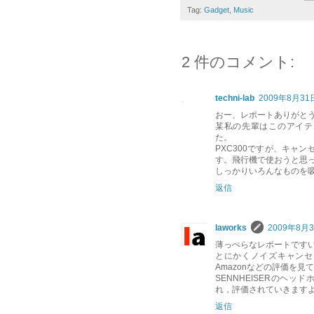
Tag:
Gadget
,
Music
2 件のコメント:
techni-lab
2009年8月31日
おー、レポートありがと
某私の先輩はこのアイテ
た。
PXC300ですが、キャ
す。飛行機で使おうと思
しっかりいろんなものを
返信
laworks
2009年8月3
薄っぺらなレポートです
とにかくノイズキャンセ
Amazonなどの評価を
SENNHEISERのヘ
れ，評価されていきます
返信