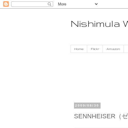
Nishimula
Home
Flickr
Amazon
2009/08/30
SENNHEISER（