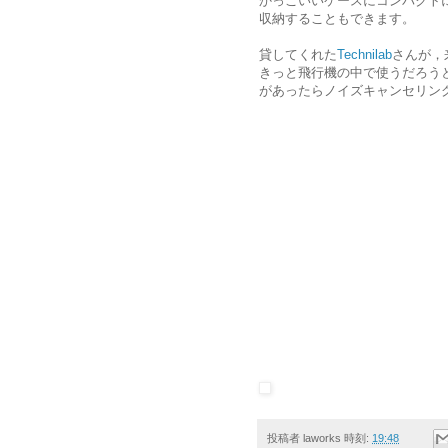
かっこいいケースにコンパクト
収納することもできます。
貸してくれた
Technilab
さんが，
きっと飛行機の中で使うだろう
があったらノイズキャンセリン
投稿者
laworks
時刻:
19:48