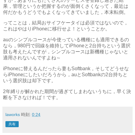
すが，あまりにもたくさんのサービスを登録し過ぎた結
果，管理というか把握するのが面倒くさくなって，最近は
何だかもうどうでもよくなってきていました，本末転倒。
ってことは，結局おサイフケータイは必須ではないので，
これはやはりiPhoneに移行せよ！ということか。
auのシンプルコースが今使っている機種にも適用できるの
なら，980円で回線を維持してiPhoneと2台持ちという選択
肢も考えたんですが，シンプルコースは新機種じゃないと
適用されないんですよね～
iPhoneに替えるんだったら妻もSoftbank，そしてどうせな
らiPhoneにしたいだろうから，auとSoftbankの2台持ちと
いう選択肢は却下です。
2年縛りが解かれた期間が過ぎてしまわないうちに，早く決
断を下さなければ！です。
laworks
時刻:
0:24
共有