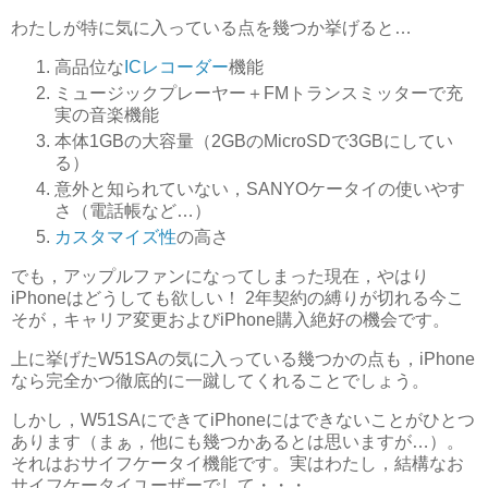
わたしが特に気に入っている点を幾つか挙げると…
高品位な
ICレコーダー
機能
ミュージックプレーヤー＋FMトランスミッターで充
実の音楽機能
本体1GBの大容量（2GBのMicroSDで3GBにしてい
る）
意外と知られていない，SANYOケータイの使いやす
さ（電話帳など…）
カスタマイズ性
の高さ
でも，アップルファンになってしまった現在，やはり
iPhoneはどうしても欲しい！ 2年契約の縛りが切れる今こ
そが，キャリア変更およびiPhone購入絶好の機会です。
上に挙げたW51SAの気に入っている幾つかの点も，iPhone
なら完全かつ徹底的に一蹴してくれることでしょう。
しかし，W51SAにできてiPhoneにはできないことがひとつ
あります（まぁ，他にも幾つかあるとは思いますが…）。
それはおサイフケータイ機能です。実はわたし，結構なお
サイフケータイユーザーでして・・・