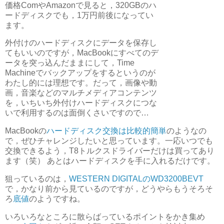
価格ComやAmazonで見ると，320GBのハ
ードディスクでも，1万円前後になってい
ます。
外付けのハードディスクにデータを保存し
てもいいのですが，MacBookにすべてのデ
ータを突っ込んだままにして，Time
Machineでバックアップをするというのが
わたし的には理想です。だって，画像や動
画，音楽などのマルチメディアコンテンツ
を，いちいち外付けハードディスクにつな
いで利用するのは面倒くさいですので…
MacBookの
ハードディスク交換は比較的簡単
のようなの
で，ぜひチャレンジしたいと思っています。一応いつでも
交換できるよう，T8トルクスドライバーだけは買ってあり
ます（笑） あとはハードディスクを手に入れるだけです。
狙っているのは，
WESTERN DIGITALのWD3200BEVT
で，かなり前から見ているのですが，どうやらもうそろそ
ろ
底値
のようですね。
いろいろなところに散らばっているポイントをかき集め