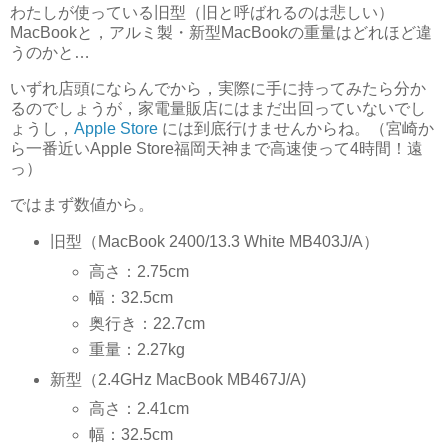
わたしが使っている旧型（旧と呼ばれるのは悲しい）
MacBookと，アルミ製・新型MacBookの重量はどれほど違
うのかと…
いずれ店頭にならんでから，実際に手に持ってみたら分か
るのでしょうが，家電量販店にはまだ出回っていないでし
ょうし，
Apple Store
には到底行けませんからね。（宮崎か
ら一番近いApple Store福岡天神まで高速使って4時間！遠
っ）
ではまず数値から。
旧型（MacBook 2400/13.3 White MB403J/A）
高さ：2.75cm
幅：32.5cm
奥行き：22.7cm
重量：2.27kg
新型（2.4GHz MacBook MB467J/A)
高さ：2.41cm
幅：32.5cm