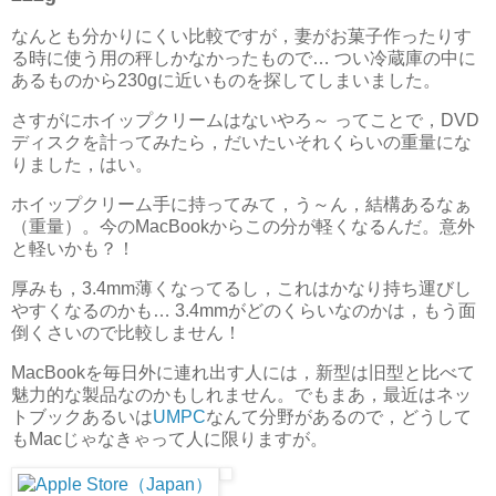
なんとも分かりにくい比較ですが，妻がお菓子作ったりす
る時に使う用の秤しかなかったもので… つい冷蔵庫の中に
あるものから230gに近いものを探してしまいました。
さすがにホイップクリームはないやろ～ ってことで，DVD
ディスクを計ってみたら，だいたいそれくらいの重量にな
りました，はい。
ホイップクリーム手に持ってみて，う～ん，結構あるなぁ
（重量）。今のMacBookからこの分が軽くなるんだ。意外
と軽いかも？！
厚みも，3.4mm薄くなってるし，これはかなり持ち運びし
やすくなるのかも… 3.4mmがどのくらいなのかは，もう面
倒くさいので比較しません！
MacBookを毎日外に連れ出す人には，新型は旧型と比べて
魅力的な製品なのかもしれません。でもまあ，最近はネッ
トブックあるいは
UMPC
なんて分野があるので，どうして
もMacじゃなきゃって人に限りますが。