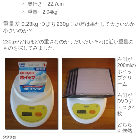
奥行き：22.7cm
重量：2.04kg
重量差 0.23kg つまり230g
この差は果たして大きいのか
小さいのか？
230gがどれほどの重さなのか，だいたいそれに近い重量の
ものを探してみました。
左側が
200mlの
ホイッ
プクリ
ーム
右側が
DVDデ
ィスク4
枚
どちら
も偶然
222g