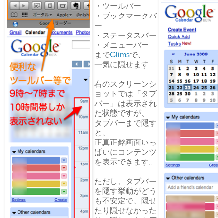
・ツールバー
・ブックマークバ
ー
・ステータスバー
・メニューバー
まで
Glims
で、
一気に隠せます
右のスクリーンシ
ョットでは「タブ
バー」は表示され
た状態ですが、
タブバーまで隠す
と、
正真正銘画面いっ
ぱいにコンテンツ
を表示できます。
ただし、タブバー
を隠す挙動がどう
も不安定で、隠せ
たり隠せなかった